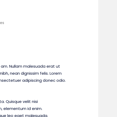
ies
 am. Nullam malesuada erat ut
nibh, nean dignissim felis. Lorem
nsectetuer adipiscing donec odio.
. Quisque velit nisi
 in, elementum id enim.
gue leo eget malesuada.