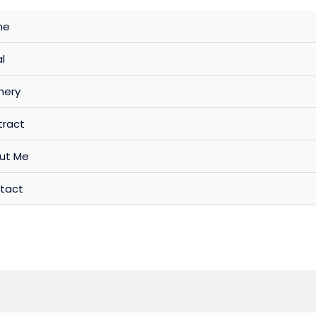
me
al
nery
tract
ut Me
tact