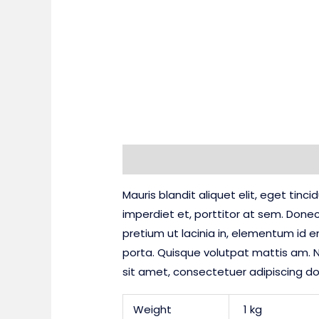
Description
Additional information
Mauris blandit aliquet elit, eget tinc
imperdiet et, porttitor at sem. Donec
pretium ut lacinia in, elementum id 
porta. Quisque volutpat mattis am. N
sit amet, consectetuer adipiscing d
Weight
1 kg