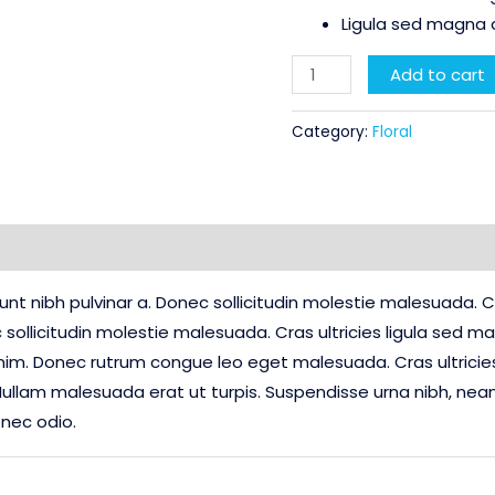
Ligula sed magna 
Cedar
Add to cart
Stories
quantity
Category:
Floral
Reviews (0)
idunt nibh pulvinar a. Donec sollicitudin molestie malesuada.
 sollicitudin molestie malesuada. Cras ultricies ligula sed ma
enim. Donec rutrum congue leo eget malesuada. Cras ultrici
ullam malesuada erat ut turpis. Suspendisse urna nibh, nean 
onec odio.