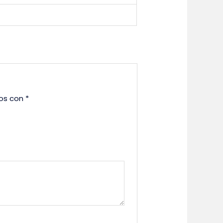
dos con
*